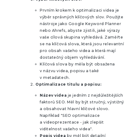
Prvním krokem k optimalizaci videa je
výběr správných klíčových slov. Použijte
nástroje jako Google Keyword Planner
nebo Ahrefs, abyste zjistili, jaké výrazy
vaše cílová skupina vyhledává. Zaměřte
se na klíčová slova, která jsou relevantní
pro obsah vašeho videa a která mají
dostatečný objem vyhledávání.
Klíčová slova by měla být obsažena
v názvu videa, popisu a také
v metadatech.
Optimalizace titulu a popisu:
Název videa
je jedním z nejdůležitějších
faktorů SEO. Měl by být stručný, výstižný
a obsahovat hlavní klíčové slovo.
Například "SEO optimalizace
a videoprezentace - jak zlepšit
viditelnost vašeho videa".
Popis videa
by měl být detailní