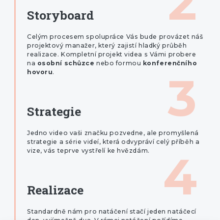
2
Storyboard
Celým procesem spolupráce Vás bude provázet náš
projektový manažer, který zajistí hladký průběh
realizace. Kompletní projekt videa s Vámi probere
na
osobní schůzce
nebo formou
konferenčního
hovoru
.
3
Strategie
Jedno video vaši značku pozvedne, ale promyšlená
strategie a série videí, která odvypráví celý příběh a
vize, vás teprve vystřelí ke hvězdám.
4
Realizace
Standardně nám pro natáčení stačí jeden natáčecí