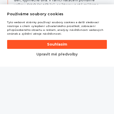
den, vyjímečně dva. V rámci natáčení pořídíme
velkou databázi záběrů, se kterou poté můžeme
flexibilně pracovat. Z pořízených záběrů potom v
Používáme soubory cookies
rámci postprodukce připravíme samotné video.
5
Tyto webové stránky používají soubory cookies a další sledovací
nástroje s cílem vylepšení uživatelského prostředí, zobrazení
přizpůsobeného obsahu a reklam, analýzy návštěvnosti webových
Sdílení
stránek a zjištění zdroje návštěvnosti.
Souhlasím
Dle předem nastavené strategie potom publikujeme obsah
na sociálních sitích, vašem webu či ve veřejném prostoru.
Upravit mé předvolby