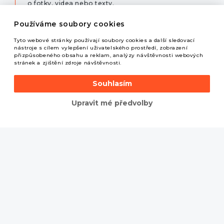
o fotky, videa nebo texty.
5
Používáme soubory cookies
Aktivní správa, reportování
Tyto webové stránky používají soubory cookies a další sledovací
nástroje s cílem vylepšení uživatelského prostředí, zobrazení
přizpůsobeného obsahu a reklam, analýzy návštěvnosti webových
stránek a zjištění zdroje návštěvnosti.
Činnosti na sociálních sítích neustále monitorujeme
a hledáme nové příležitosti propagace, zviditelnění
Souhlasím
se. Pokud příležitost nalezneme, konáme.
Upravit mé předvolby
Kdo se stará o psaní na web