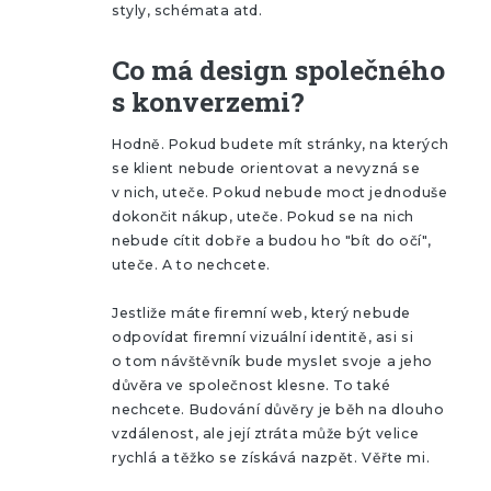
styly, schémata atd.
Co má design společného
s konverzemi?
Hodně. Pokud budete mít stránky, na kterých
se klient nebude orientovat a nevyzná se
v nich, uteče. Pokud nebude moct jednoduše
dokončit nákup, uteče. Pokud se na nich
nebude cítit dobře a budou ho "bít do očí",
uteče. A to nechcete.
Jestliže máte firemní web, který nebude
odpovídat firemní vizuální identitě, asi si
o tom návštěvník bude myslet svoje a jeho
důvěra ve společnost klesne. To také
nechcete. Budování důvěry je běh na dlouho
vzdálenost, ale její ztráta může být velice
rychlá a těžko se získává nazpět. Věřte mi.