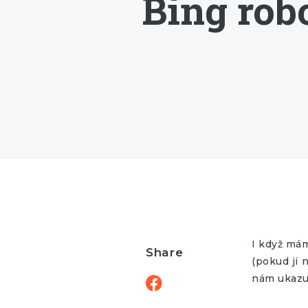
Bing rob
I když mám
Share
(pokud ji 
nám ukazuj