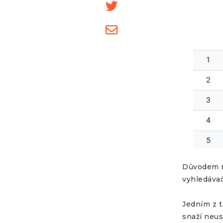
Důvodem mů
vyhledávačů
Jedním z t
snaží neus