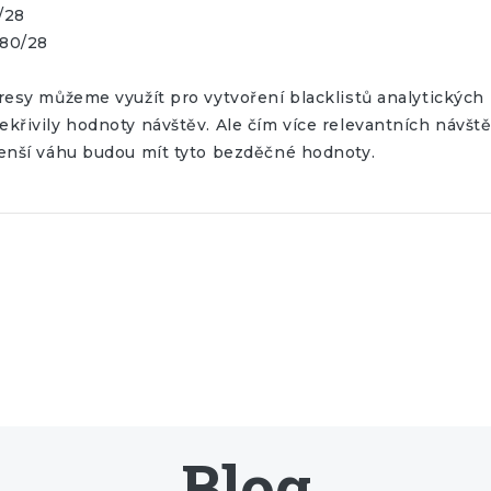
0/28
.80/28
resy můžeme využít pro vytvoření blacklistů analytických 
křivily hodnoty návštěv. Ale čím více relevantních návš
enší váhu budou mít tyto bezděčné hodnoty.
Blog