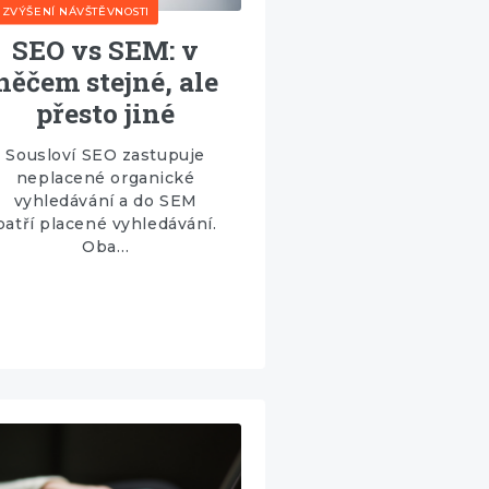
ZVÝŠENÍ NÁVŠTĚVNOSTI
SEO vs SEM: v
něčem stejné, ale
přesto jiné
Sousloví SEO zastupuje
neplacené organické
vyhledávání a do SEM
patří placené vyhledávání.
Oba…