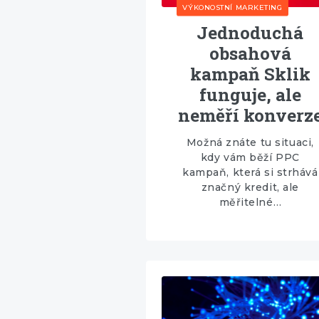
VÝKONOSTNÍ MARKETING
Jednoduchá
obsahová
kampaň Sklik
funguje, ale
neměří konverz
Možná znáte tu situaci,
kdy vám běží PPC
kampaň, která si strhává
značný kredit, ale
měřitelné…