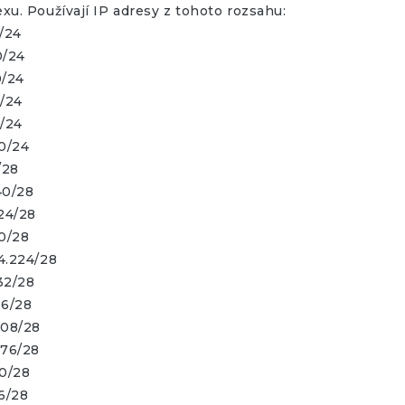
xu. Používají IP adresy z tohoto rozsahu:
0/24
0/24
0/24
0/24
0/24
.0/24
/28
40/28
224/28
.0/28
4.224/28
32/28
16/28
208/28
176/28
.0/28
76/28