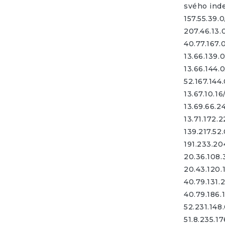
svého inde
157.55.39.
207.46.13.
40.77.167.
13.66.139.
13.66.144.
52.167.144
13.67.10.16
13.69.66.2
13.71.172.
139.217.52
191.233.20
20.36.108.
20.43.120.
40.79.131.
40.79.186.
52.231.148
51.8.235.1