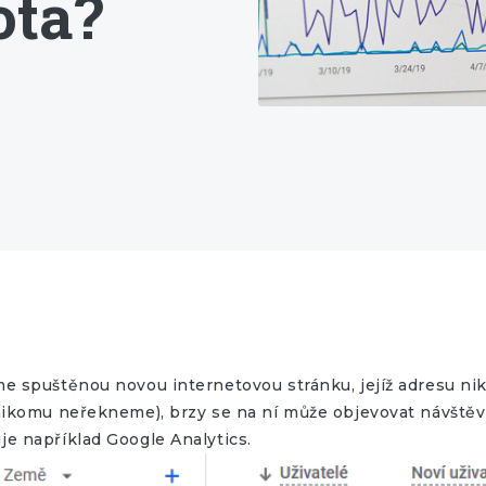
ota?
e spuštěnou novou internetovou stránku, jejíž adresu ni
nikomu neřekneme), brzy se na ní může objevovat návštěv
e například Google Analytics.