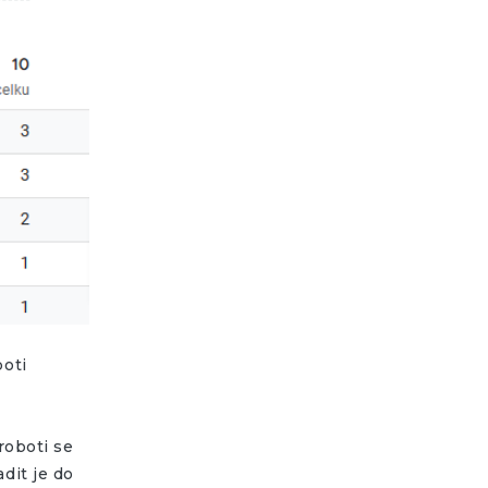
boti
 roboti se
dit je do