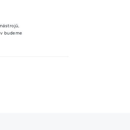
nástrojů,
těv budeme