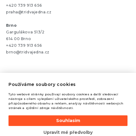
+420 739 913 656
praha@tridvajedna.cz
Brno
Gargulákova 513/2
614 00 Brno
+420 739 913 656
brno@tridvajedna.cz
Používáme soubory cookies
Tyto webové stránky používají soubory cookies a další sledovací
nástroje s cílem vylepšení uživatelského prostředí, zobrazení
přizpůsobeného obsahu a reklam, analýzy návštěvnosti webových
stránek a zjištění zdroje návštěvnosti.
Souhlasím
2022 Copyright 321 CREATIVE CREW s.r.o.
Upravit mé předvolby